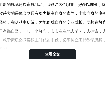
全新的视觉角度审视“我”、“教师”这个职业，好多以前处于
收获大的是体会到只有努力提高自身的素养，丰富自身的底
经验，在活动中历练，才能促成自身的专业成长。要想在教
只有靠自己，一步一个脚印，实实在在地去学习，去探索，
，教学素质必须要跟上时代的步伐，必须树立现代教学思想
习能
查看全文