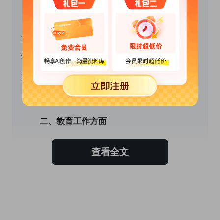
　　俗话说：“活到老，学到老”，本人一向在各
方面严格要求自我，努力地提高自我，以便使自
我更快地适应社会发展的形势。透过阅读超多的
道德修养书籍，勇于解剖自我，分析自我，正视
自我，提高自身素质。
 　　二、教育工作方面
　　这学期，本人担任教学工作，班级人数众
查看全文
多，又面临着新课程改革。应对首次接触的教
材，我在教育教学工作中遇到了不少困难。针对
这些状况，我在积极参加教育局组织的新教材培