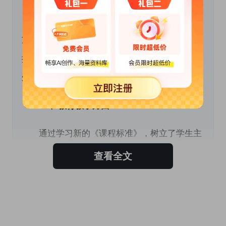
　　本人拥护党的基本路线，努力贯彻党的教育
方针，忠诚党的教育事业。服从学校的工作安
排，自觉遵守职业道德。遵纪守法，团结协作；
爱岗敬业，忠于职守；教书育人，为人师表。
 　　二、教育教学方面
　　通过学习新的《课程标准》，树立了学生主
体观，贯彻了民主教学的思想，构建了一种民主
查看全文
和谐平等的新型师生关系。重视了学生独立性，
自主性的培养与发展，将学生的'发展作为教学活
动的出发点和归宿。努力培养学生的合作交流、