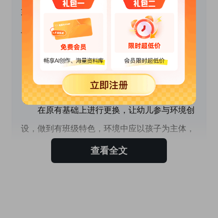
如：喜欢上幼儿园，有了初步的自理能力，基本
上有良好的卫生习惯，玩好玩具能分类摆放等。
 　　二、本学期的工作重点：
　　1.开学初的环境创设
　　在原有基础上进行更换，让幼儿参与环境创
设，做到有班级特色，环境中应以孩子为主体，
留有相应的空白，在教学活动中及时将幼儿的作
查看全文
品进行展示，让家长在接送的过程中了解孩子在
园的学习状况。
　　2.加强幼儿的常规培养。