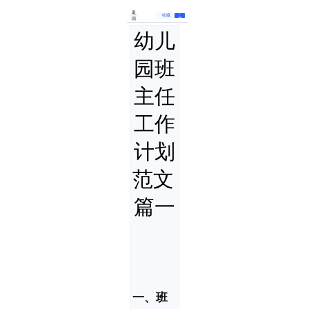
返
下
收藏
回
载
幼儿
园班
主任
工作
计划
范文 
篇一
一、班