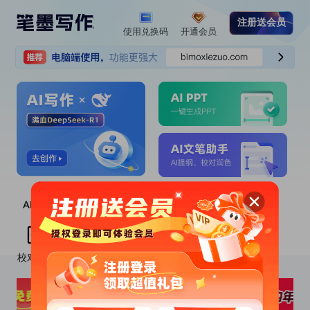
注册送会员
使用兑换码
开通会员
校对润色
AI提纲
改写降重
文本扩写
文章续写
文本仿写
文本缩写