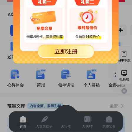
机关单位
职场办公
学生必备
教学助手
述职报告
述职述廉
部门工作
专项工作
个人工作
报告
总结
总结
总结
APP下载
电脑端
心得体会
简报
领导讲话
个人讲话
全部类型
机关单
学生文
教师教
首页
AI文笔助手
AI写作
AI PPT
笔墨宝典
位
库
学